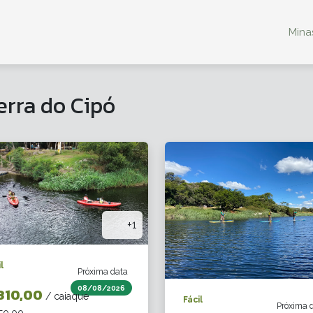
Minas
erra do Cipó
+1
l
Próxima data
08/08/2026
310,00
/ caiaque
Fácil
Próxima 
50,00