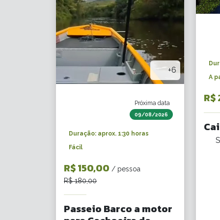
Dur
+6
A p
R$ 
Próxima data
09/08/2026
Cai
Duração: aprox. 1:30 horas
S
Fácil
R$ 150,00
/ pessoa
R$ 180,00
Passeio Barco a motor