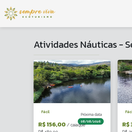
Atividades Náuticas - S
Fácil
Fáci
Próxima data
08/08/2026
R$ 156,00
R$ 
/ caiaque
R$ 180,00
R$ 3