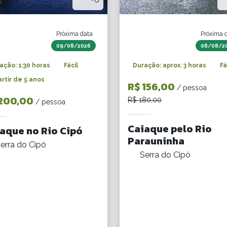
Próxima data
Próxima 
09/08/2026
08/08/2
ação: 1:30 horas
Fácil
Duração: aprox. 3 horas
Fá
artir de 5 anos
R$ 156,00
/ pessoa
200,00
R$ 180,00
/ pessoa
Caiaque pelo Rio
aque no Rio Cipó
Parauninha
erra do Cipó
Serra do Cipó