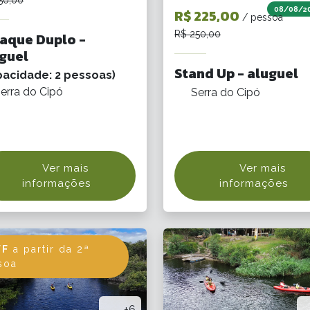
08/08/2
R$ 225,00
/ pessoa
R$ 250,00
aque Duplo -
guel
Stand Up - aluguel
pacidade: 2 pessoas)
erra do Cipó
Serra do Cipó
Ver mais
Ver mais
informações
informações
FF
a partir da 2ª
soa
+6