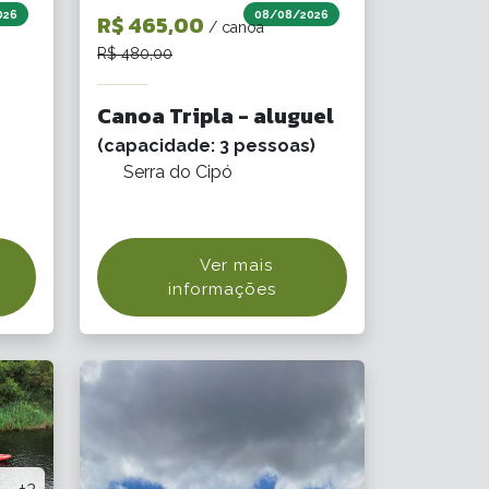
026
08/08/2026
R$ 465,00
/ canoa
R$ 480,00
Canoa Tripla - aluguel
(capacidade: 3 pessoas)
Serra do Cipó
Ver mais
informações
+3