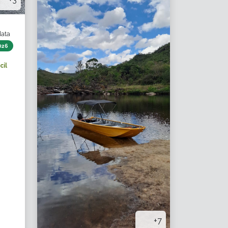
data
026
cil
+7