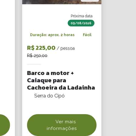
Próxima data
09/08/2026
Duração: aprox. 2 horas
Fácil
R$ 225,00
/ pessoa
R$ 250,00
Barco a motor +
Caiaque para
Cachoeira da Ladainha
Serra do Cipó
Ver mais
informações