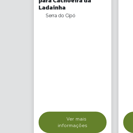
para Cachoeira da
Ladainha
Serra do Cipó
Ver mais
informações