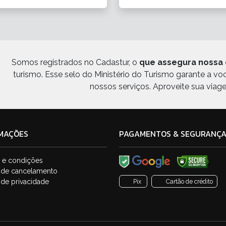
Somos registrados no Cadastur, o
que assegura nossa 
turismo. Esse selo do Ministério do Turismo garante a v
nossos serviços. Aproveite sua viag
MAÇÕES
PAGAMENTOS & SEGURANÇ
 e condições
a de cancelamento
a de privacidade
Pix
Cartão de crédito