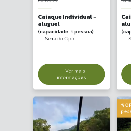
Caiaque Individual -
Cai
aluguel
alu
(capacidade: 1 pessoa)
(ca
Serra do Cipó
S
Ver mais
informações
%O
pes