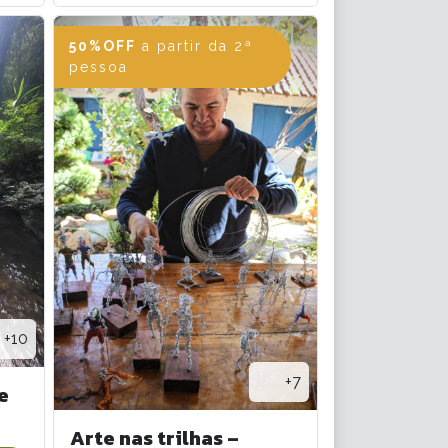
50%OFF
a partir da 2ª
pessoa
+10
+7
e
Arte nas trilhas –