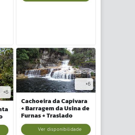
+6
+6
Cachoeira da Capivara
+ Barragem da Usina de
nta
Furnas + Traslado
o
Ver disponibilidade