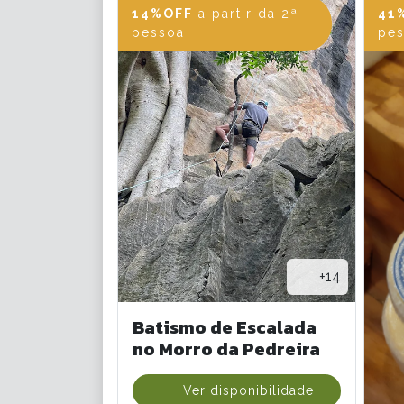
14%OFF
a partir da 2ª
41
pessoa
pe
+14
Batismo de Escalada
no Morro da Pedreira
Ver disponibilidade