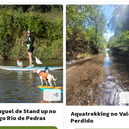
+8
uguel de Stand up no
Aquatrekking no Val
go Rio de Pedras
Perdido