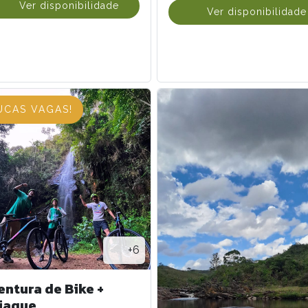
Ver disponibilidade
Ver disponibilidade
UCAS VAGAS!
+6
entura de Bike +
iaque