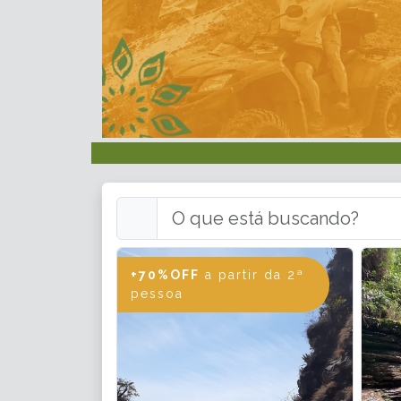
+70%OFF
a partir da 2ª
pessoa