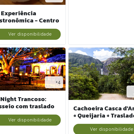
 Experiência
stronômica - Centro
Ver disponibilidade
+4
 Night Trancoso:
sseio com traslado
Cachoeira Casca d'A
+ Queijaria + Traslad
Ver disponibilidade
Ver disponibilidade