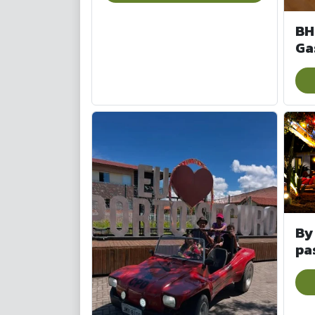
BH
Ga
By
pa