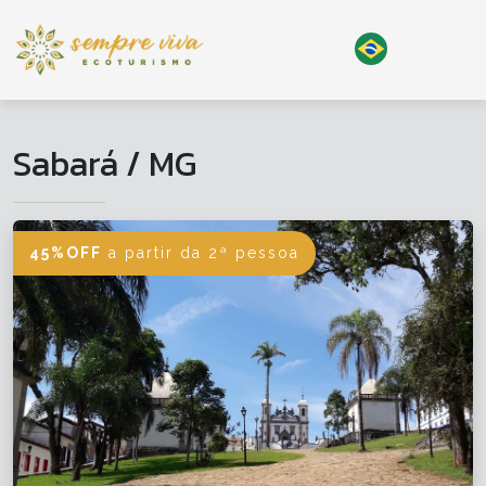
Sabará / MG
45%OFF
a partir da 2ª pessoa