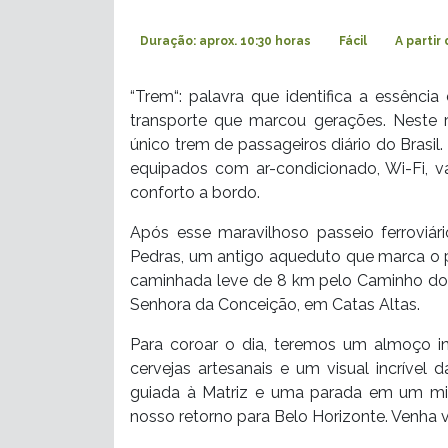
Duração: aprox. 10:30 horas
Fácil
A partir
“Trem“: palavra que identifica a essência
transporte que marcou gerações. Neste r
único trem de passageiros diário do Brasi
equipados com ar-condicionado, Wi-Fi, v
conforto a bordo.
Após esse maravilhoso passeio ferroviá
Pedras, um antigo aqueduto que marca o p
caminhada leve de 8 km pelo Caminho dos
Senhora da Conceição, em Catas Altas.
Para coroar o dia, teremos um almoço i
cervejas artesanais e um visual incrível
guiada à Matriz e uma parada em um mira
nosso retorno para Belo Horizonte. Venha 