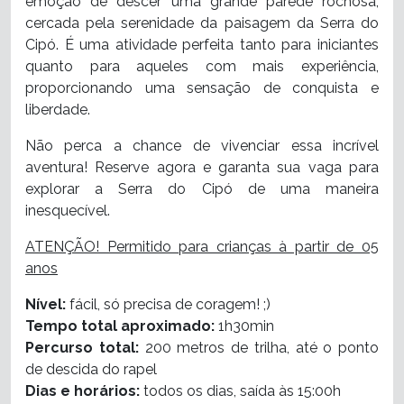
emoção de descer uma grande parede rochosa,
cercada pela serenidade da paisagem da Serra do
Cipó. É uma atividade perfeita tanto para iniciantes
quanto para aqueles com mais experiência,
proporcionando uma sensação de conquista e
liberdade.
Não perca a chance de vivenciar essa incrível
aventura! Reserve agora e garanta sua vaga para
explorar a Serra do Cipó de uma maneira
inesquecível.
ATENÇÃO! Permitido para crianças à partir de 05
anos
Nível:
fácil, só precisa de coragem! ;)
Tempo total aproximado:
1h30min
Percurso total:
200 metros de trilha,
até o ponto
de descida do rapel
Dias e horários:
todos os dias, saída às
15:00h