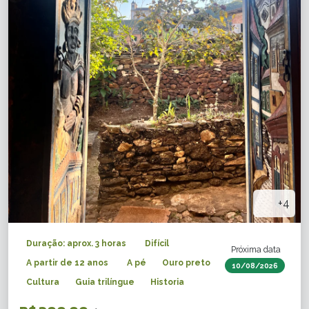
+4
Duração: aprox. 3 horas
Difícil
Próxima data
A partir de 12 anos
A pé
Ouro preto
10/08/2026
Cultura
Guia trilíngue
Historia