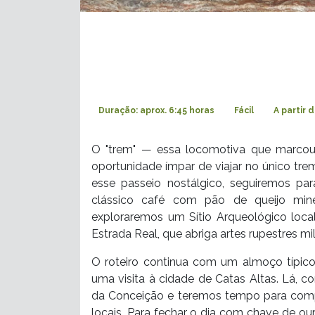
Duração: aprox. 6:45 horas
Fácil
A partir 
O "trem" — essa locomotiva que marcou 
oportunidade ímpar de viajar no único trem
esse passeio nostálgico, seguiremos pa
clássico café com pão de queijo minei
exploraremos um Sítio Arqueológico loc
Estrada Real, que abriga artes rupestres mi
O roteiro continua com um almoço típico
uma visita à cidade de Catas Altas. Lá,
da Conceição e teremos tempo para compr
locais. Para fechar o dia com chave de ou