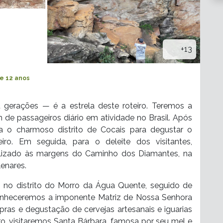
+13
de 12 anos
gerações — é a estrela deste roteiro. Teremos a
 de passageiros diário em atividade no Brasil. Após
ra o charmoso distrito de Cocais para degustar o
ro. Em seguida, para o deleite dos visitantes,
alizado às margens do Caminho dos Diamantes, na
lenares.
 no distrito do Morro da Água Quente, seguido de
 conheceremos a imponente Matriz de Nossa Senhora
as e degustação de cervejas artesanais e iguarias
ro, visitaremos Santa Bárbara, famosa por seu mel e