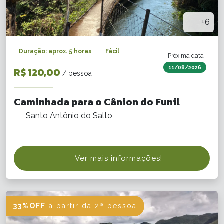
+6
Duração: aprox. 5 horas
Fácil
Próxima data
11/08/2026
R$ 120,00
/ pessoa
Caminhada para o Cânion do Funil
Santo Antônio do Salto
Ver mais informações!
33%OFF
a partir da 2ª pessoa