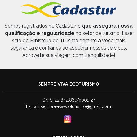
Somos registrados no Cadastur, o
que assegura nossa
qualificação e regularidade
no setor de turismo. Esse
selo do Ministério do Turismo garante a você mais
segurança e confiança ao escolher nossos serviços.
Aproveite sua viagem com tranquilidade!
SEMPRE VIVA ECOTURISMO
CNPJ: 22.842.867/0001-27
E-mail:
semprevivaecoturismo@gmail.com