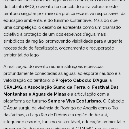
de Itabirito (MG), o evento foi concebido para valorizar este 
território singular por meio da prática esportiva responsável, da 
educação ambiental e do turismo sustentável. Mais do que 
uma competição, o desafio se apresenta como um chamado 
coletivo à proteção de um dos espelhos d’água mais 
simbólicos da região, promovendo visibilidade para a urgente 
necessidade de fiscalização, ordenamento e recuperação 
ambiental do lago.
A realização do evento reúne instituições e pessoas 
profundamente conectadas às águas, ao esporte náutico e à 
valorização do território: o 
Projeto Caboclo D’Água
, a 
CRALMG
, a 
Associação Sumo da Terra
, o  
Festival Das 
Montanhas e Águas de Minas
 e a articulação com a 
plataforma de turismo 
Sempre Viva Ecoturismo
. O Caboclo 
D’Água surgiu da vivência de Rodrigo de Angelis com o Rio 
das Velhas, o Lago Rio de Pedras e a região de Acuruí, 
integrando esporte, turismo sustentável, educação ambiental e 
preservação dos recursos hídricos. A CRALMG, por sua vez, 