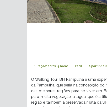
Duração: aprox. 4 horas
Fácil
A partir de 
O Walking Tour BH Pampulha é uma experiê
da Pampulha, que seria na concepção do No
das melhores regiões para se viver em Be
puro, muita vegetação, a lagoa, que é artif
região e também a preservada mata da U