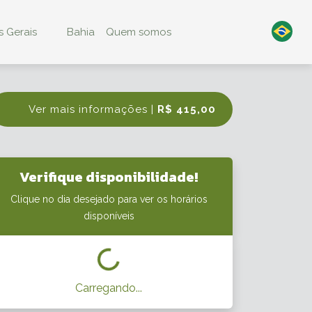
 Gerais
Bahia
Quem somos
Ver mais informações |
R$ 415,00
Verifique disponibilidade!
Clique no dia desejado para ver os horários
disponíveis
Carregando...