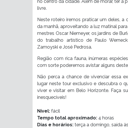
no centro da cidade. Além de morar, ter a p
livre.
Neste roteiro iremos praticar um deles, a 
da manhã, aproveitando a luz matinal para 
mestres Oscar Niemeyer, os jardins de Burle
do trabalho artístico de Paulo Werneck
Zamoyski e José Pedrosa.
Região com rica fauna, inúmeras espécies e
com sorte poderemos avistar alguns destes
Não perca a chance de vivenciar essa ex
lugar neste tour exclusivo e descubra o q
viver e visitar em Belo Horizonte. Faça
inesquecíveis!
Nível:
fácil
Tempo total aproximado:
4 horas
Dias e horários:
terça a domingo, saída à