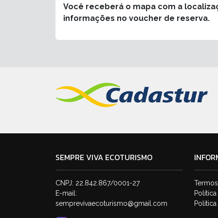
Você receberá o mapa com a localiza
informações no voucher de reserva.
SEMPRE VIVA ECOTURISMO
INFOR
CNPJ: 22.842.867/0001-27
Termos
E-mail:
Polític
semprevivaecoturismo@gmail.com
Polític