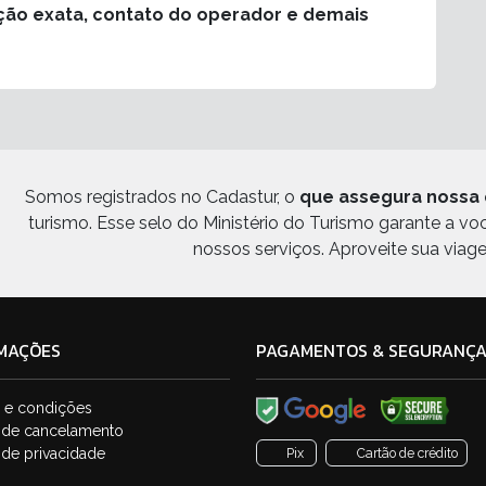
ção exata, contato do operador e demais
Somos registrados no Cadastur, o
que assegura nossa 
turismo. Esse selo do Ministério do Turismo garante a v
nossos serviços. Aproveite sua viag
MAÇÕES
PAGAMENTOS & SEGURANÇ
 e condições
a de cancelamento
a de privacidade
Pix
Cartão de crédito