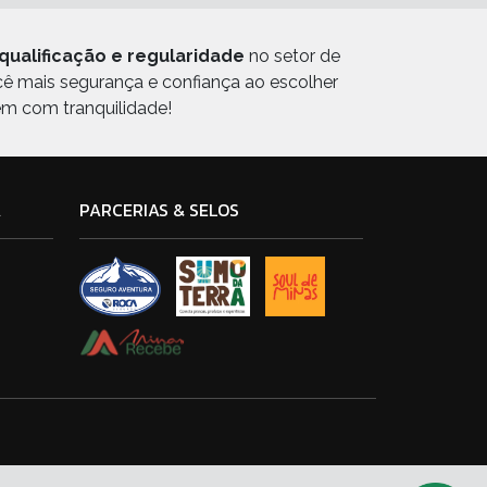
qualificação e regularidade
no setor de
ocê mais segurança e confiança ao escolher
em com tranquilidade!
A
PARCERIAS & SELOS