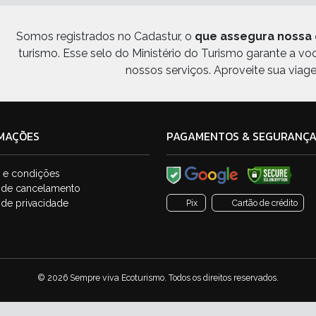
Somos registrados no Cadastur, o
que assegura nossa 
turismo. Esse selo do Ministério do Turismo garante a v
nossos serviços. Aproveite sua viag
MAÇÕES
PAGAMENTOS & SEGURANÇ
 e condições
a de cancelamento
a de privacidade
Pix
Cartão de crédito
© 2026 Sempre viva Ecoturismo. Todos os direitos reservados.