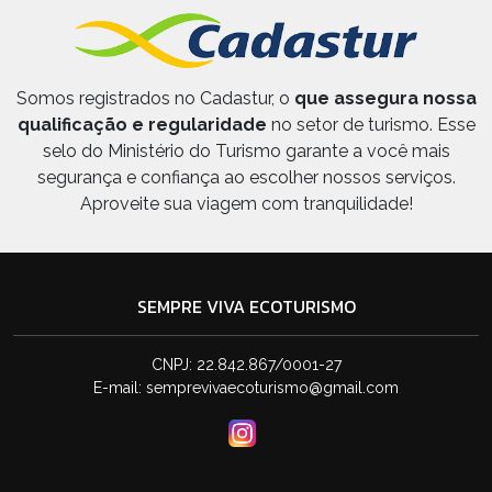
Somos registrados no Cadastur, o
que assegura nossa
qualificação e regularidade
no setor de turismo. Esse
selo do Ministério do Turismo garante a você mais
segurança e confiança ao escolher nossos serviços.
Aproveite sua viagem com tranquilidade!
SEMPRE VIVA ECOTURISMO
CNPJ: 22.842.867/0001-27
E-mail:
semprevivaecoturismo@gmail.com