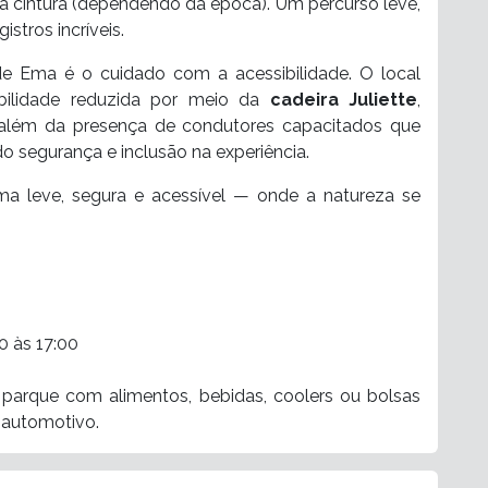
o à cintura (dependendo da época). Um percurso leve,
stros incríveis.
de Ema é o cuidado com a acessibilidade. O local
bilidade reduzida por meio da
cadeira Juliette
,
, além da presença de condutores capacitados que
do segurança e inclusão na experiência.
rma leve, segura e acessível — onde a natureza se
0 às 17:00
 parque com alimentos, bebidas, coolers ou bolsas
 automotivo.