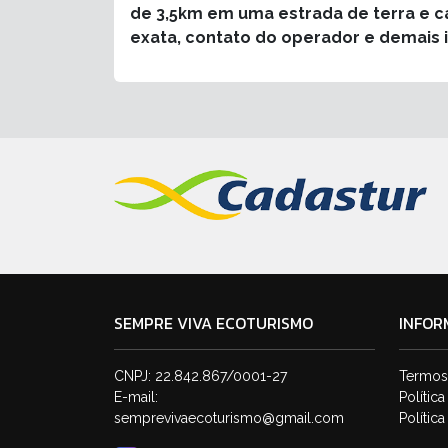
de 3,5km em uma estrada de terra e ca
exata, contato do operador e demais 
SEMPRE VIVA ECOTURISMO
INFOR
CNPJ: 22.842.867/0001-27
Termos
E-mail:
Polític
semprevivaecoturismo@gmail.com
Polític