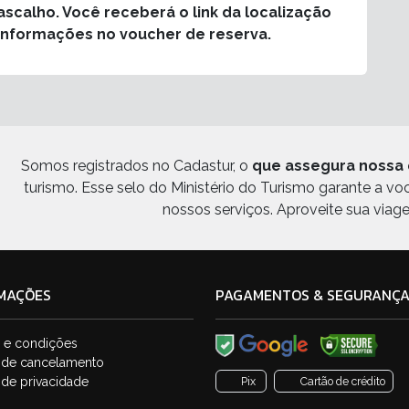
scalho. Você receberá o link da localização
informações no voucher de reserva.
Somos registrados no Cadastur, o
que assegura nossa 
turismo. Esse selo do Ministério do Turismo garante a v
nossos serviços. Aproveite sua viag
MAÇÕES
PAGAMENTOS & SEGURANÇ
 e condições
a de cancelamento
a de privacidade
Pix
Cartão de crédito