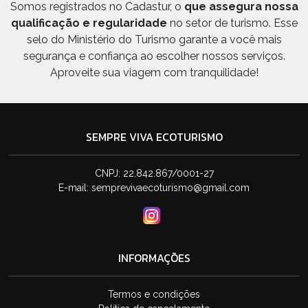
Somos registrados no Cadastur, o
que assegura nossa
qualificação e regularidade
no setor de turismo. Esse
selo do Ministério do Turismo garante a você mais
segurança e confiança ao escolher nossos serviços.
Aproveite sua viagem com tranquilidade!
SEMPRE VIVA ECOTURISMO
CNPJ: 22.842.867/0001-27
E-mail:
semprevivaecoturismo@gmail.com
INFORMAÇÕES
Termos e condições