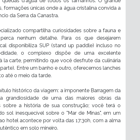
 e quedas d'água de todos os tamanhos. O grande
s, formações únicas onde a água cristalina convida a
cio da Serra da Canastra.
cializado compartilha curiosidades sobre a fauna e
o perca nenhum detalhe. Para os que desejarem
ocal disponibiliza SUP (stand up paddle) incluso no
odidade, o complexo dispõe de uma excelente
 la carte, permitindo que você desfrute da culinária
 parte). Entre um banho e outro, oferecemos lanches
to até o meio da tarde.
pítulo histórico da viagem: a imponente Barragem da
 a grandiosidade de uma das maiores obras da
s sobre a história de sua construção; você terá o
do sol inesquecível sobre o "Mar de Minas", em um
 ao hotel acontece por volta das 17:30h, com a alma
autêntico em solo mineiro.