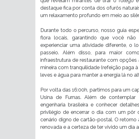
que revelam mirantes de tirar o fôlego
destaque fica por conta dos ofurôs naturai
um relaxamento profundo em meio ao silên
Durante todo o percurso, nosso guia espe
flora locais, garantindo que você nã
experienciar uma atividade diferente, o l
passeio. Além disso, para maior com
infraestrutura de restaurante com opções à
mineira com tranquilidade (refeição paga à
leves e água para manter a energia lá no al
Por volta das 16:00h, partimos para um ca
Usina de Furnas. Além de contemplar
engenharia brasileira e conhecer detalhe
privilégio de encerrar o dia com um pôr 
cenário digno de cartão-postal. O retorno
renovada e a certeza de ter vivido um dia 