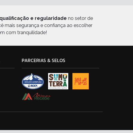
qualificação e regularidade
no setor de
ocê mais segurança e confiança ao escolher
em com tranquilidade!
A
PARCERIAS & SELOS