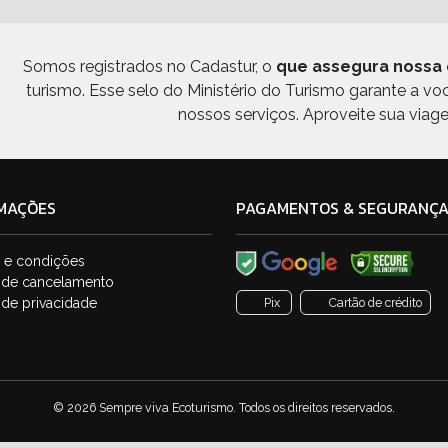
Somos registrados no Cadastur, o
que assegura nossa 
turismo. Esse selo do Ministério do Turismo garante a v
nossos serviços. Aproveite sua viag
MAÇÕES
PAGAMENTOS & SEGURANÇ
 e condições
a de cancelamento
a de privacidade
Pix
Cartão de crédito
© 2026 Sempre viva Ecoturismo. Todos os direitos reservados.