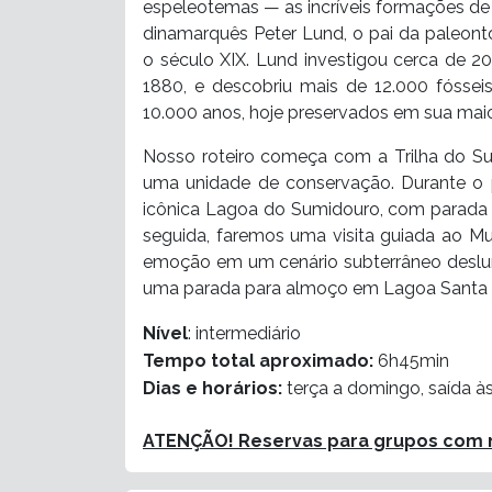
espeleotemas — as incríveis formações de
dinamarquês Peter Lund, o pai da paleontol
o século XIX. Lund investigou cerca de 2
1880, e descobriu mais de 12.000 fóssei
10.000 anos, hoje preservados em sua maio
Nosso roteiro começa com a Trilha do Su
uma unidade de conservação. Durante o p
icônica Lagoa do Sumidouro, com parada 
seguida, faremos uma visita guiada ao Mu
emoção em um cenário subterrâneo deslu
uma parada para almoço em Lagoa Santa (v
Nível
: intermediário
Tempo total aproximado:
6h45min
Dias e horários:
terça a domingo, saída à
ATENÇÃO! Reservas para grupos com m