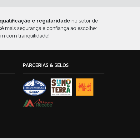
qualificação e regularidade
no setor de
ocê mais segurança e confiança ao escolher
em com tranquilidade!
A
PARCERIAS & SELOS