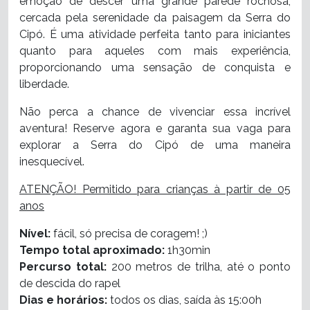
emoção de descer uma grande parede rochosa,
cercada pela serenidade da paisagem da Serra do
Cipó. É uma atividade perfeita tanto para iniciantes
quanto para aqueles com mais experiência,
proporcionando uma sensação de conquista e
liberdade.
Não perca a chance de vivenciar essa incrível
aventura! Reserve agora e garanta sua vaga para
explorar a Serra do Cipó de uma maneira
inesquecível.
ATENÇÃO! Permitido para crianças à partir de 05
anos
Nível:
fácil, só precisa de coragem! ;)
Tempo total aproximado:
1h30min
Percurso total:
200 metros de trilha,
até o ponto
de descida do rapel
Dias e horários:
todos os dias, saída às
15:00h