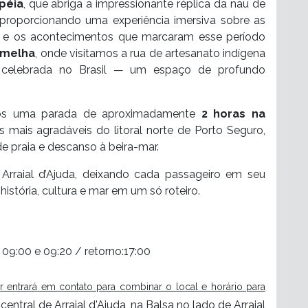
péia
, que abriga a impressionante réplica da nau de
, proporcionando uma experiência imersiva sobre as
r e os acontecimentos que marcaram esse período
rmelha
, onde visitamos a rua de artesanato indígena
a celebrada no Brasil — um espaço de profundo
emos uma parada de aproximadamente
2 horas na
s mais agradáveis do litoral norte de Porto Seguro,
 praia e descanso à beira-mar.
 Arraial d’Ajuda, deixando cada passageiro em seu
istória, cultura e mar em um só roteiro.
e 09:00 e 09:20 / retorno:17:00
r entrará em contato para combinar o local e horário para
ntral de Arraial d'Ajuda, na Balsa no lado de Arraial