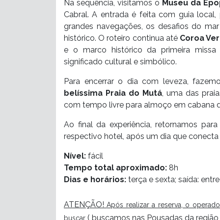
Na sequência, visitamos o
Museu da Epo
Cabral. A entrada é feita com guia local
grandes navegações, os desafios do ma
histórico. O roteiro continua até
Coroa Ve
e o marco histórico da primeira miss
significado cultural e simbólico.
Para encerrar o dia com leveza, faz
belíssima
Praia do Mutá
, uma das praia
com tempo livre para almoço em cabana de
Ao final da experiência, retornamos para
respectivo hotel, após um dia que conecta h
Nível:
fácil
Tempo total aproximado:
8h
Dias e horários:
terça e sexta; saída: entr
ATENÇÃO!
Após realizar a reserva, o operado
( buscamos nas Pousadas da região ce
buscar