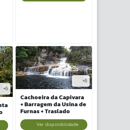
+6
+6
Cachoeira da Capivara
+ Barragem da Usina de
nta
Furnas + Traslado
o
Ver disponibilidade