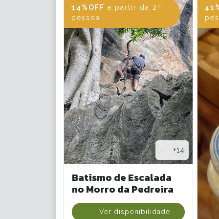
14%OFF
a partir da 2ª
41
pessoa
pe
+14
Batismo de Escalada
no Morro da Pedreira
Ver disponibilidade