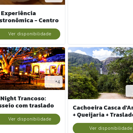
 Experiência
stronômica - Centro
Ver disponibilidade
+4
 Night Trancoso:
sseio com traslado
Cachoeira Casca d'A
+ Queijaria + Traslad
Ver disponibilidade
Ver disponibilidade