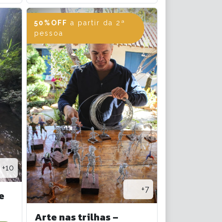
50%OFF
a partir da 2ª
pessoa
+10
+7
e
Arte nas trilhas –