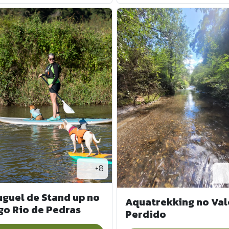
+8
uguel de Stand up no
Aquatrekking no Val
go Rio de Pedras
Perdido