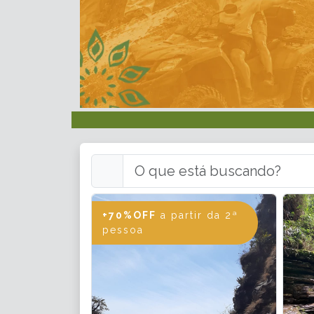
+70%OFF
a partir da 2ª
pessoa