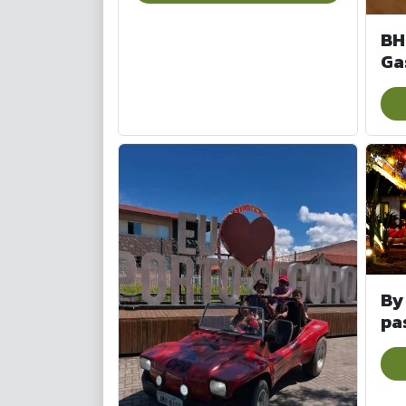
BH
Ga
By
pa