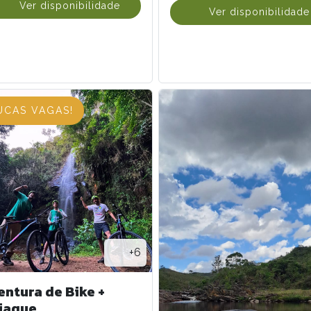
Ver disponibilidade
Ver disponibilidade
UCAS VAGAS!
+6
entura de Bike +
iaque