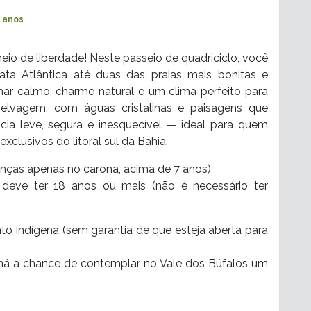
7 anos
heio de liberdade! Neste passeio de quadriciclo, você
Mata Atlântica até duas das praias mais bonitas e
ar calmo, charme natural e um clima perfeito para
elvagem, com águas cristalinas e paisagens que
cia leve, segura e inesquecível — ideal para quem
xclusivos do litoral sul da Bahia.
anças apenas no carona, acima de 7 anos)
te deve ter 18 anos ou mais (não é necessário ter
nato indígena (sem garantia de que esteja aberta para
 há a chance de contemplar no Vale dos Búfalos um