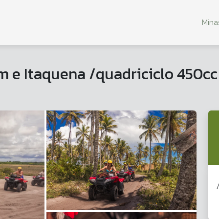
Minas
im e Itaquena /quadriciclo 450cc