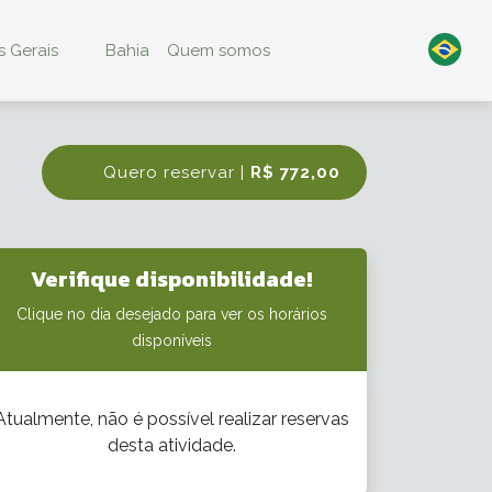
 Gerais
Bahia
Quem somos
Quero reservar |
R$ 772,00
Verifique disponibilidade!
Clique no dia desejado para ver os horários
disponíveis
Atualmente, não é possível realizar reservas
desta atividade.