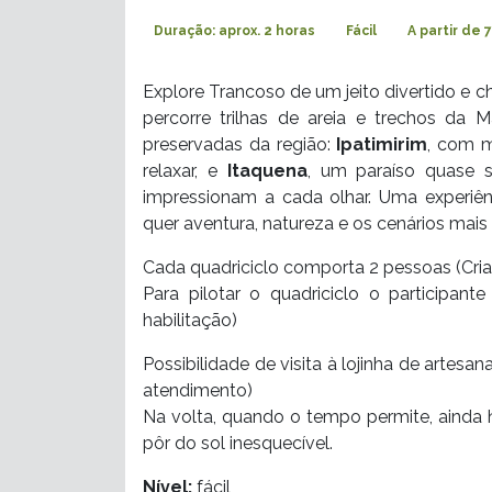
Duração: aprox. 2 horas
Fácil
A partir de 
Explore Trancoso de um jeito divertido e c
percorre trilhas de areia e trechos da 
preservadas da região:
Ip
atimirim
, com m
relaxar, e
Itaquena
, um paraíso quase s
impressionam a cada olhar. Uma experiên
quer aventura, natureza e os cenários mais e
Cada quadriciclo comporta 2 pessoas (Cri
Para pilotar o quadriciclo o participan
habilitação)
Possibilidade de visita à lojinha de artesa
atendimento)
Na volta, quando o tempo permite, ainda
pôr do sol inesquecível.
Nível:
fácil