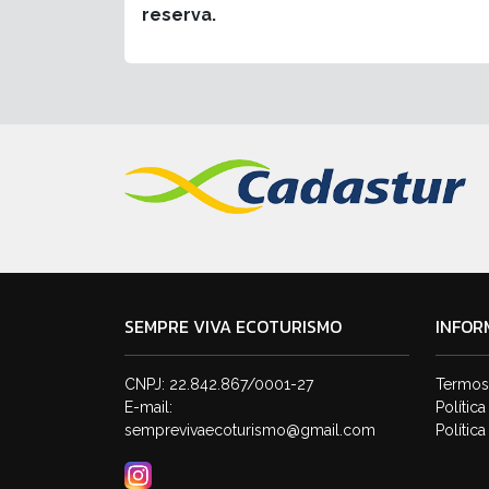
reserva.
SEMPRE VIVA ECOTURISMO
INFOR
CNPJ: 22.842.867/0001-27
Termos
E-mail:
Polític
semprevivaecoturismo@gmail.com
Polític