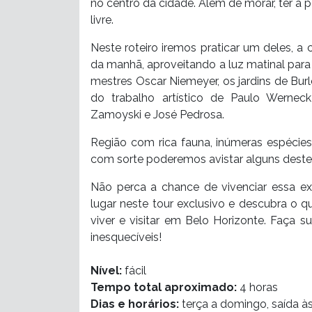
no centro da cidade. Além de morar, ter a p
livre.
Neste roteiro iremos praticar um deles, a 
da manhã, aproveitando a luz matinal para 
mestres Oscar Niemeyer, os jardins de Burle
do trabalho artístico de Paulo Werneck
Zamoyski e José Pedrosa.
Região com rica fauna, inúmeras espécies e
com sorte poderemos avistar alguns destes
Não perca a chance de vivenciar essa ex
lugar neste tour exclusivo e descubra o q
viver e visitar em Belo Horizonte. Faça
inesquecíveis!
Nível:
fácil
Tempo total aproximado:
4 horas
Dias e horários:
terça a domingo, saída à