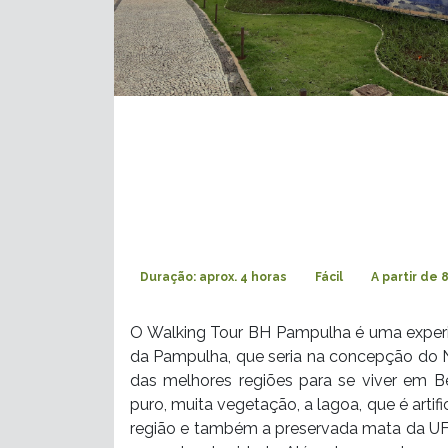
Duração: aprox. 4 horas
Fácil
A partir de 
O Walking Tour BH Pampulha é uma experiê
da Pampulha, que seria na concepção do No
das melhores regiões para se viver em Be
puro, muita vegetação, a lagoa, que é artif
região e também a preservada mata da U