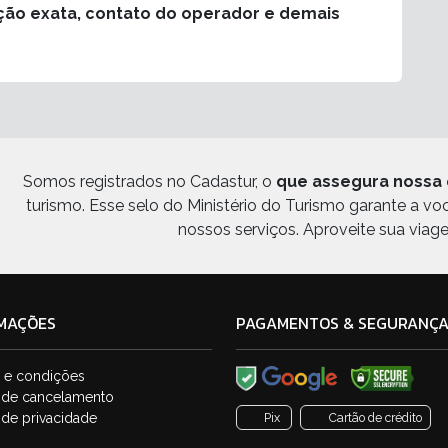
ção exata, contato do operador e demais
Somos registrados no Cadastur, o
que assegura nossa 
turismo. Esse selo do Ministério do Turismo garante a v
nossos serviços. Aproveite sua viag
MAÇÕES
PAGAMENTOS & SEGURANÇ
 e condições
a de cancelamento
a de privacidade
Pix
Cartão de crédito