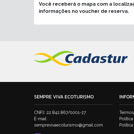
Você receberá o mapa com a localiza
informações no voucher de reserva.
SEMPRE VIVA ECOTURISMO
INFOR
CNPJ: 22.842.867/0001-27
Termos
E-mail:
Polític
semprevivaecoturismo@gmail.com
Polític