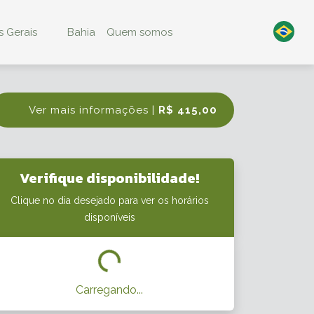
 Gerais
Bahia
Quem somos
Ver mais informações |
R$ 415,00
Verifique disponibilidade!
Clique no dia desejado para ver os horários
disponíveis
Carregando...